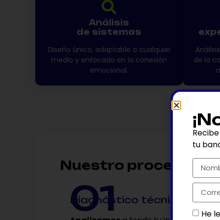
Análisis
de sistemas
expe
Diseño único, adaptable a cualquier
Análisi
medio y enfocado en la conexión
de la c
emocional.
a
¡N
Recibe
tu ban
Nuestro proceso
1
Diagnóstico técnico
He l