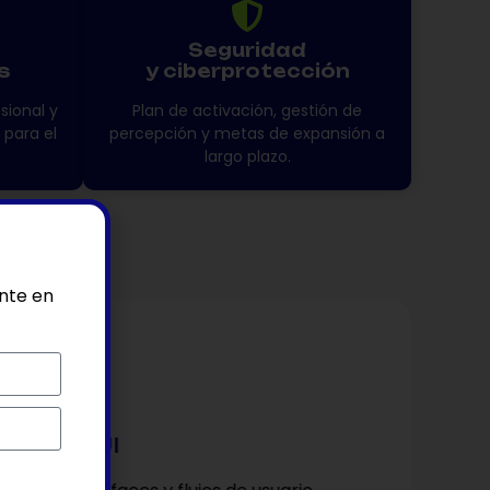
Seguridad
s
y ciberprotección
sional y
Plan de activación, gestión de
 para el
percepción y metas de expansión a
largo plazo.
ente en
3
seño UX/UI