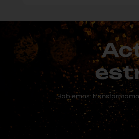
Act
est
Hablemos: transformamos 