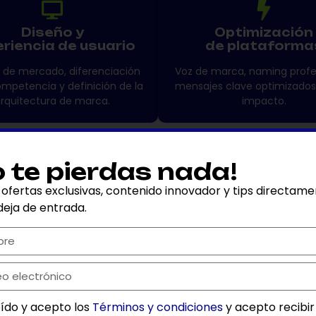
Diseño y
Optimización
riencia de usuario
de plataforma
s de mercado, diferenciación
Voz de marca, naming profe
ompetencia y definición de la
mensajes clave optimizados
rquitectura de marca.
impacto.
o te pierdas nada!
 ofertas exclusivas, contenido innovador y tips directam
deja de entrada.
2
Arquitectura de soluciones
Di
eído y acepto los
Términos y condiciones
y acepto recibir