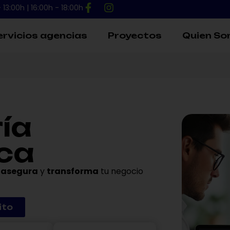
 13:00h | 16:00h - 18:00h
ervicios agencias
Proyectos
Quien S
ía
ca
,
asegura
y
transforma
tu negocio
ito