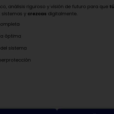
co, análisis riguroso y visión de futuro para que
t
 sistemas y
crezcas
digitalmente.
 completa
gía óptima
 del sistema
berprotección