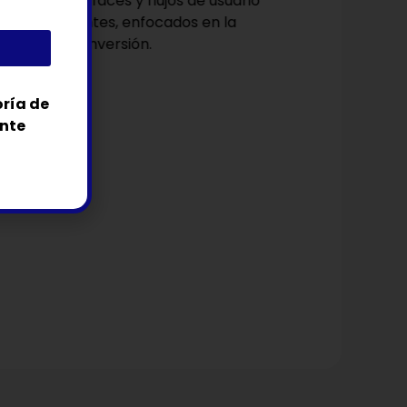
eñamos
interfaces y flujos de usuario
itivos y eficientes, enfocados en la
ilidad y la conversión.
oría de
ente
 y
miento
a
tu
equipo en el uso y
nuevas plataformas y
te
s
en las fases iniciales de