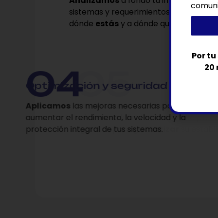
Analizamos
a fondo tu infraestructur
comuni
sistemas y requerimientos para
enten
dónde
estás
y a dónde quieres llegar.
Por tu
20 
4
Optimización y seguridad
Aplicamos
las mejoras necesarias pa
aumentar el rendimiento, la velocidad y
protección integral de tus sistemas.