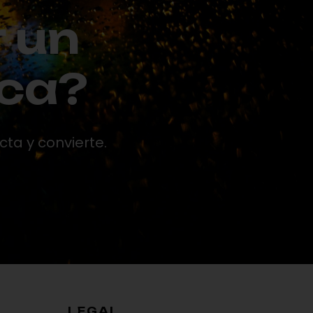
r un
rca?
ta y convierte.
LEGAL