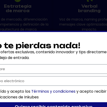
Estrategia
Verbal
de marca
branding
s de mercado, diferenciación
Voz de marca, naming profe
ompetencia y definición de la
mensajes clave optimizados
rquitectura de marca.
impacto.
o te pierdas nada!
 ofertas exclusivas, contenido innovador y tips directam
deja de entrada.
2
eído y acepto los
Términos y condiciones
y acepto recibir
Arquitectura & Estrategia
Id
caciones de Inkubes
ivos
Definición de posicionamiento, público
Dise
Quiero recibir contenido exclusivo