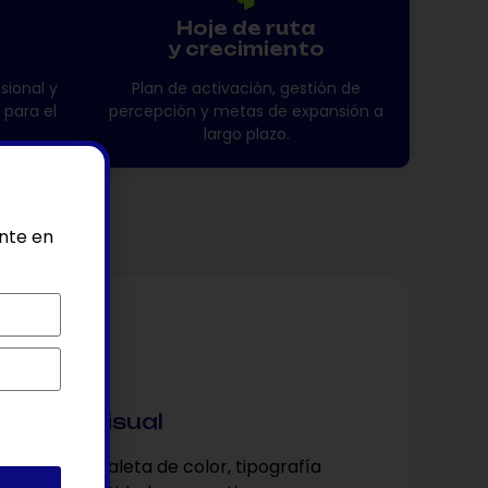
Hoje de ruta
y crecimiento
sional y
Plan de activación, gestión de
 para el
percepción y metas de expansión a
largo plazo.
ente en
3
entidad Visual
ño de logo, paleta de color, tipografía