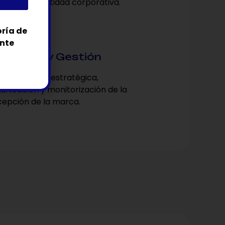
nual de identidad corporativa.
oría de
6
ente
tivación y Gestión
lementación estratégica,
nicación y monitorización de la
epción de la marca.