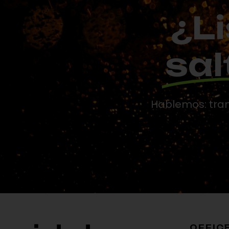
¿Li
sal
Hablemos: tran
OFFIC