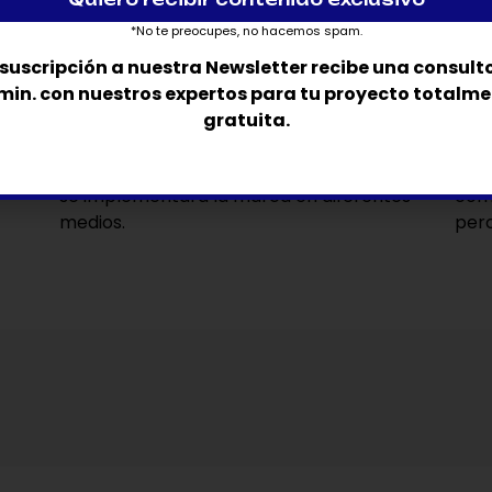
objetivo y estructura de la marca.
y ma
*No te preocupes, no hacemos spam.
 suscripción a nuestra Newsletter recibe una consult
5
min. con nuestros expertos para tu proyecto totalm
gratuita.
Marca y aplicaciones
Ac
Desarrollo de plantillas, papelería, y cómo
Imp
se implementará la marca en diferentes
comu
medios.
perc