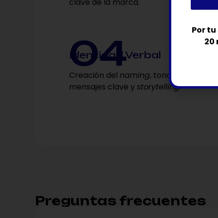
clave de la marca.
Por tu
4
20 
Identidad Verbal
Creación del
naming
, tono de voz,
mensajes clave y
storytelling
.
Preguntas frecuentes