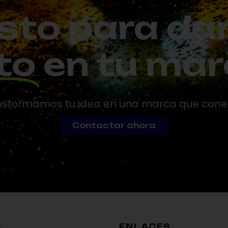
sto para da
to
en tu ma
sformamos tu idea en una marca que conec
Contactar ahora
E
ENLACES