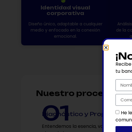
Identidad visual
corporativa
Diseño único, adaptable a cualquier
Análisi
medio y enfocado en la conexión
de la c
emocional.
a
¡N
Recibe
tu ban
Nuestro proceso
1
He l
Diagnóstico y Propósito
comuni
Entendemos la esencia, valores y objet